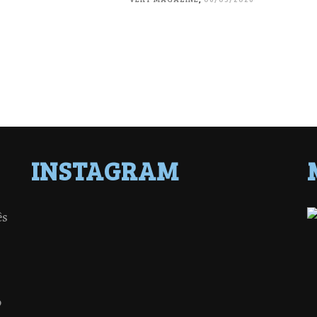
INSTAGRAM
ês
o