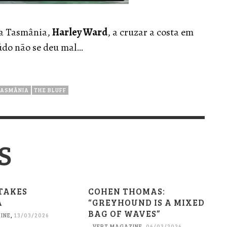
da Tasmânia,
Harley Ward
, a cruzar a costa em
údo não se deu mal…
TASMÂNIA
THE BLUFF
S
TAKES
COHEN THOMAS:
A
“GREYHOUND IS A MIXED
BAG OF WAVES”
INE
,
13/03/2026
VERT MAGAZINE
,
06/03/2026