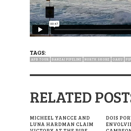
TAGS:
APB TOUR
BANZAI PIPELINE
NORTH SHORE
OAHU
PI
RELATED POST
MICHEEL YANCCE AND
DOIS PO
LUNA HARDMAN CLAIM
ENVOLVI
VICTORY AT THE PIPE
CAMPEO