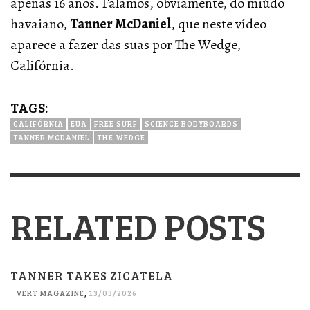
apenas 16 anos. Falamos, obviamente, do miúdo
havaiano,
Tanner McDaniel
, que neste vídeo
aparece a fazer das suas por The Wedge,
Califórnia.
TAGS:
CALIFÓRNIA
EUA
FREE SURF
SCIENCE BODYBOARDS
TANNER MCDANIEL
THE WEDGE
RELATED POSTS
TANNER TAKES ZICATELA
VERT MAGAZINE
,
13/03/2026