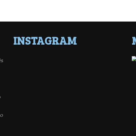
INSTAGRAM
ês
o
 o