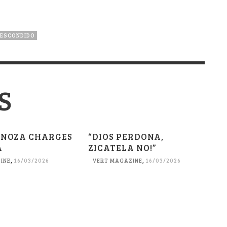
 ESCONDIDO
S
PINOZA CHARGES
“DIOS PERDONA,
A
ZICATELA NO!”
INE
,
16/03/2026
VERT MAGAZINE
,
16/03/2026