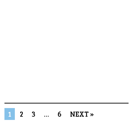
1
2
3
…
6
NEXT »