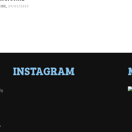
INE
,
29/05/2025
INSTAGRAM
ês
o