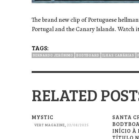
The brand new clip of Portuguese hellma
Portugal and the Canary Islands. Watch it
TAGS:
BERNARDO JERÓNIMO
BODYBOARD
ILHAS CANÁRIAS
RELATED POST
MYSTIC
SANTA C
BODYBOA
VERT MAGAZINE
,
22/08/2025
INÍCIO À
TÍTULO 