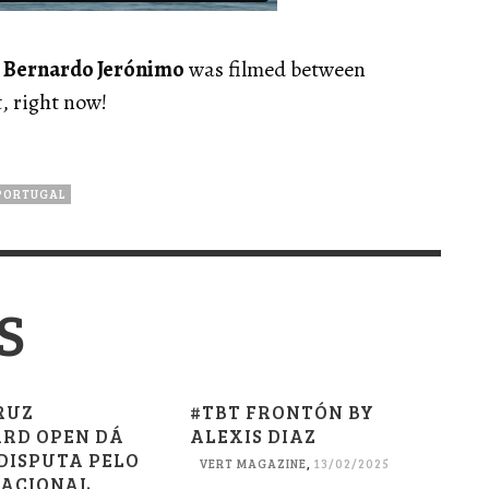
n
Bernardo Jerónimo
was filmed between
, right now!
PORTUGAL
S
RUZ
#TBT FRONTÓN BY
RD OPEN DÁ
ALEXIS DIAZ
 DISPUTA PELO
VERT MAGAZINE
,
13/02/2025
NACIONAL