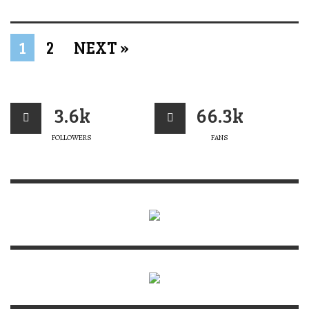
1
2
NEXT »
3.6k
66.3k
FOLLOWERS
FANS