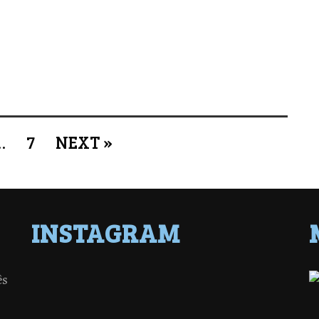
…
7
NEXT »
INSTAGRAM
ês