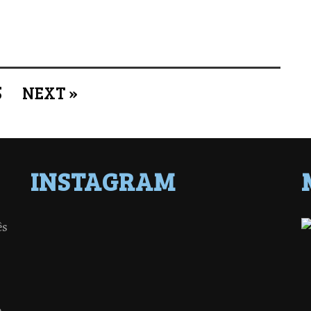
5
NEXT »
INSTAGRAM
ês
o