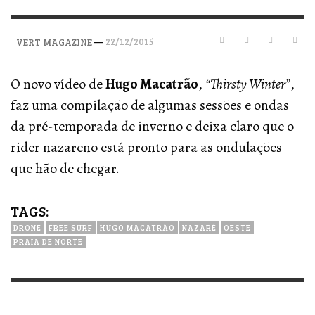
—
22/12/2015
VERT MAGAZINE
O novo vídeo de
Hugo Macatrão
,
“Thirsty Winter”
,
faz uma compilação de algumas sessões e ondas
da pré-temporada de inverno e deixa claro que o
rider nazareno está pronto para as ondulações
que hão de chegar.
TAGS:
DRONE
FREE SURF
HUGO MACATRÃO
NAZARÉ
OESTE
PRAIA DE NORTE