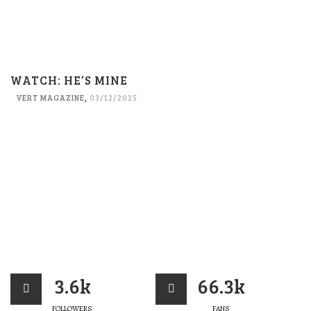
WATCH: HE’S MINE
VERT MAGAZINE
,
03/12/2025
3.6k
66.3k
FOLLOWERS
FANS