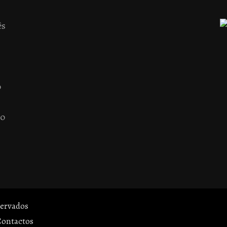
ês
o
 o
servados
Contactos