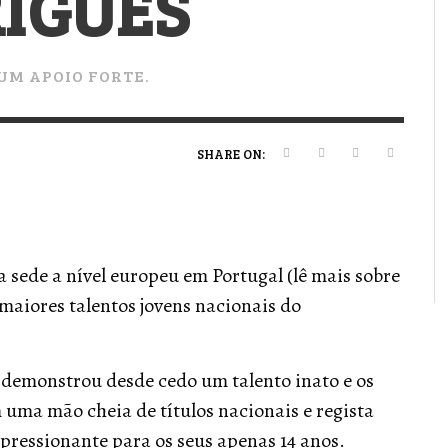
IGUES
VERT MAGAZINE
VERT MAGAZINE
VERT MAGAZINE
,
,
,
16/04/2026
13/02/2025
22/12/2025
V
V
V
V
UM APOIO FORTE.
SHARE ON:
a sede a nível europeu em Portugal (lê mais sobre
 maiores talentos jovens nacionais do
, demonstrou desde cedo um talento inato e os
 uma mão cheia de títulos nacionais e regista
ressionante para os seus apenas 14 anos.