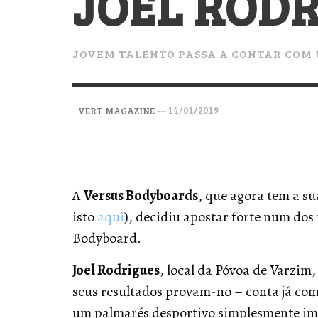
JOEL RODR
VERT MAGAZINE
VERT MAGAZINE
VERT MAGAZINE
,
,
,
28/04/2026
17/03/2025
12/01/2026
JOVEM TALENTO PASSA A CONTAR COM 
—
14/01/2019
VERT MAGAZINE
A
Versus Bodyboards
, que agora tem a su
isto
aqui
), decidiu apostar forte num dos
Bodyboard.
Joel Rodrigues
, local da Póvoa de Varzim
seus resultados provam-no – conta já com
um palmarés desportivo simplesmente imp