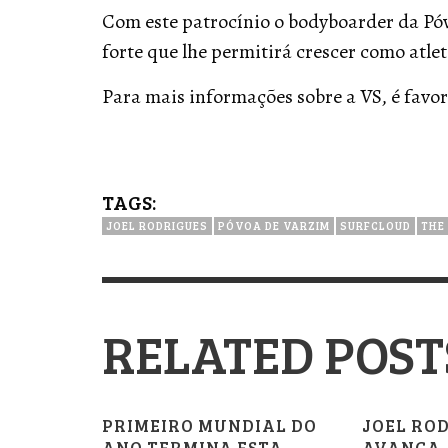
Com este patrocínio o bodyboarder da Pó
forte que lhe permitirá crescer como atlet
Para mais informações sobre a VS, é favor
TAGS:
JOEL RODRIGUES
PÓVOA DE VARZIM
SURFCLOUD
THE
RELATED POST
PRIMEIRO MUNDIAL DO
JOEL RO
ANO TERMINA ESTA
AVANÇA A