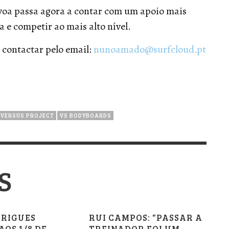
voa passa agora a contar com um apoio mais
a e competir ao mais alto nível.
 contactar pelo email:
nunoamado@surfcloud.pt
 VERSUS PROJECT
VS BODYBOARDS
S
DRIGUES
RUI CAMPOS: “PASSAR A
OS 1/8 DE
TREINADOR FOI UM