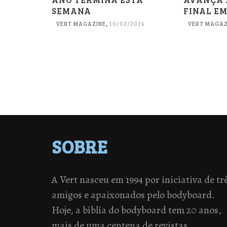
SEMANA
FINAL E
VERT MAGAZINE
,
10/02/2026
VERT MAGAZ
SOBRE
A Vert nasceu em 1994 por iniciativa de tr
amigos e apaixonados pelo bodyboard.
Hoje, a bíblia do bodyboard tem 20 anos,
mais de uma centena de revistas