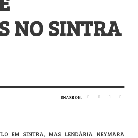
E
VERT MAGAZINE
VERT MAGAZINE
VERT MAGAZINE
,
,
,
16/04/2026
13/02/2025
22/12/2025
V
V
V
V
S NO SINTRA
SHARE ON:
ULO EM SINTRA, MAS LENDÁRIA NEYMARA