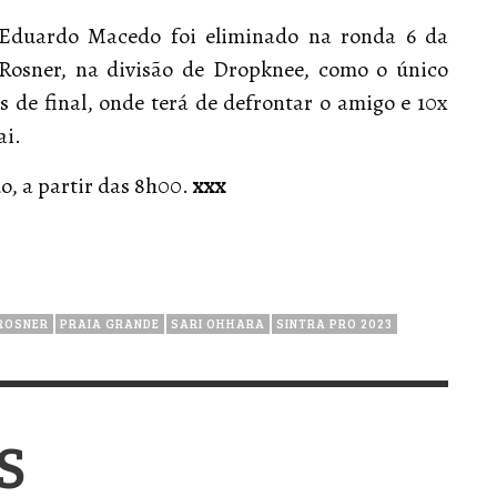
m Eduardo Macedo foi eliminado na ronda 6 da
 Rosner, na divisão de Dropknee, como o único
 de final, onde terá de defrontar o amigo e 10x
ai.
, a partir das 8h00.
xxx
ROSNER
PRAIA GRANDE
SARI OHHARA
SINTRA PRO 2023
S