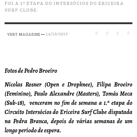
FOI A 1ª ETAPA DO INTERSÓCIOS DO ERICEIRA
SURF CLUBE.
—
14/10/2019
VERT MAGAZINE
Fotos de Pedro Broeiro
Nicolas Rosner (Open e Dropknee), Filipa Broeiro
(Feminino), Paulo Alexandre (Masters), Tomás Meca
(Sub-18), venceram no fim de semana a 1.ª etapa do
Circuito Intersócios do Ericeira Surf Clube disputada
na Pedra Branca, depois de várias semanas de um
longo período de espera.