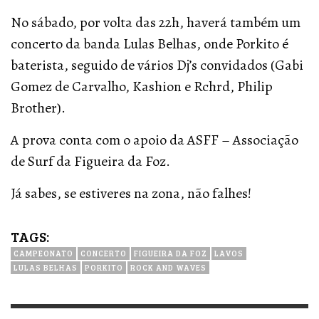
No sábado, por volta das 22h, haverá também um
concerto da banda Lulas Belhas, onde Porkito é
baterista, seguido de vários Dj’s convidados (Gabi
Gomez de Carvalho, Kashion e Rchrd, Philip
Brother).
A prova conta com o apoio da ASFF – Associação
de Surf da Figueira da Foz.
Já sabes, se estiveres na zona, não falhes!
TAGS:
CAMPEONATO
CONCERTO
FIGUEIRA DA FOZ
LAVOS
LULAS BELHAS
PORKITO
ROCK AND WAVES