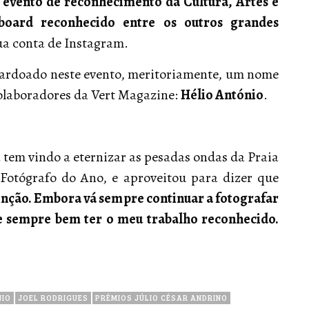
 evento de reconhecimento da Cultura, Artes e
yboard reconhecido entre os outros grandes
sua conta de Instagram.
lardoado neste evento, meritoriamente, um nome
olaboradores da Vert Magazine:
Hélio António
.
a tem vindo a eternizar as pesadas ondas da Praia
Fotógrafo do Ano, e aproveitou para dizer que
tinção. Embora vá sempre continuar a fotografar
e sempre bem ter o meu trabalho reconhecido.
NIO
JOEL RODRIGUES
PRÉMIOS JÚLIO CÉSAR ANDRINO