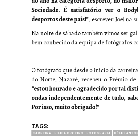
do ano na categoria desporto, no maior
Sociedade. É satisfatório ver o Bod
desportos deste país!”
, escreveu Joel na 
Na noite de sábado também vimos ser ga
bem conhecido da equipa de fotógrafos c
O fotógrafo que desde o início da carreir
do Norte, Nazaré, recebeu o Prémio de 
“estou honrado e agradecido por tal dis
ondas independentemente de tudo, sab
Por isso, muito obrigado!”
TAGS:
CARREIRA
FILIPA BROEIRO
FOTOGRAFIA
HÉLIO ANTÓ