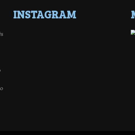
INSTAGRAM
ês
o
 o