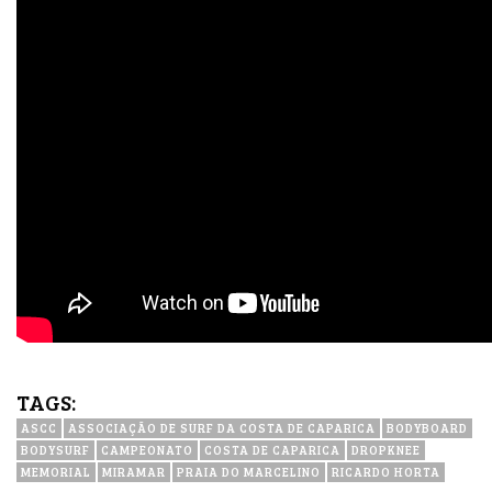
TAGS:
ASCC
ASSOCIAÇÃO DE SURF DA COSTA DE CAPARICA
BODYBOARD
BODYSURF
CAMPEONATO
COSTA DE CAPARICA
DROPKNEE
MEMORIAL
MIRAMAR
PRAIA DO MARCELINO
RICARDO HORTA