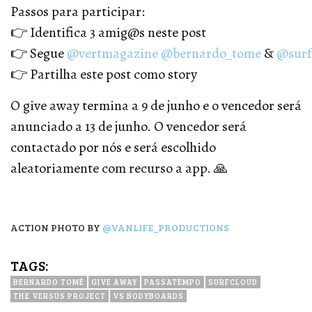
Passos para participar:
👉 Identifica 3 amig@s neste post
👉 Segue
@vertmagazine
@bernardo_tome
&
@surf
👉 Partilha este post como story
O give away termina a 9 de junho e o vencedor será
anunciado a 13 de junho. O vencedor será
contactado por nós e será escolhido
aleatoriamente com recurso a app. 🙏
ACTION PHOTO BY
@VANLIFE_PRODUCTIONS
TAGS:
BERNARDO TOMÉ
GIVE AWAY
PASSATEMPO
SURFCLOUD
THE VERSUS PROJECT
VS BODYBOARDS