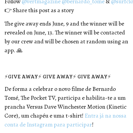
Follow
@vertmagazine
@bernardo_tome
&
@surfcl
👉 Share this post as a story
The give away ends June, 9 and the winner will be
revealed on June, 13. The winner will be contacted
by our crew and will be chosen at random using an
app. 🙏
⚡GIVE AWAY⚡ GIVE AWAY⚡ GIVE AWAY⚡
De forma a celebrar o novo filme de Bernardo
Tomé, The Pocket TV, participa e habilita-te a um
prancha Versus Dave Winchester Motion (Kinetic
Core), um chapéu e uma t-shirt!
Entra já na nossa
conta de Instagram para participar
!