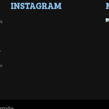
INSTAGRAM
ês
o
 o
servados