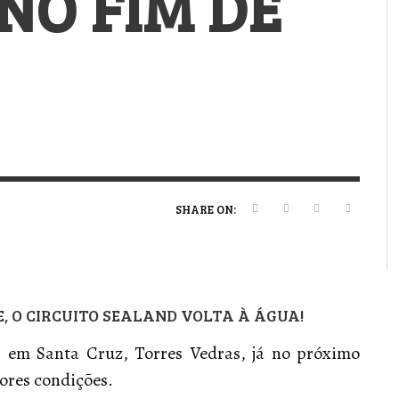
NO FIM DE
VERT MAGAZINE
VERT MAGAZINE
VERT MAGAZINE
,
,
,
16/04/2026
13/02/2025
22/12/2025
V
V
V
V
SHARE ON:
E, O CIRCUITO SEALAND VOLTA À ÁGUA!
, em Santa Cruz, Torres Vedras, já no próximo
ores condições.