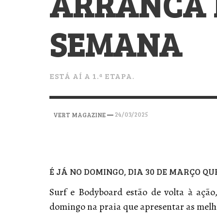
ARRANCA 
VERT MAGAZINE
VERT MAGAZINE
VERT MAGAZINE
,
,
,
28/04/2026
17/03/2025
12/01/2026
SEMANA
ESTÁ AÍ A 1.ª ETAPA.
—
24/03/2025
VERT MAGAZINE
É JÁ NO DOMINGO, DIA 30 DE MARÇO QU
Surf e Bodyboard estão de volta à ação
domingo na praia que apresentar as melh