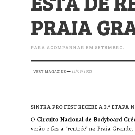
ESTÁ DE R
VERT MAGAZINE
VERT MAGAZINE
VERT MAGAZINE
,
,
,
28/04/2026
17/03/2025
12/01/2026
PRAIA GR
PARA ACOMPANHAR EM SETEMBRO.
—
25/08/2023
VERT MAGAZINE
SINTRA PRO FEST RECEBE A 3.ª ETAPA N
O
Circuito Nacional de Bodyboard Créd
verão e faz a “rentrée” na Praia Grande,