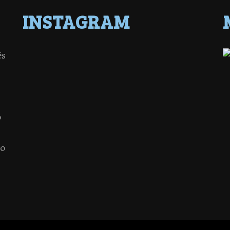
INSTAGRAM
ês
o
 o