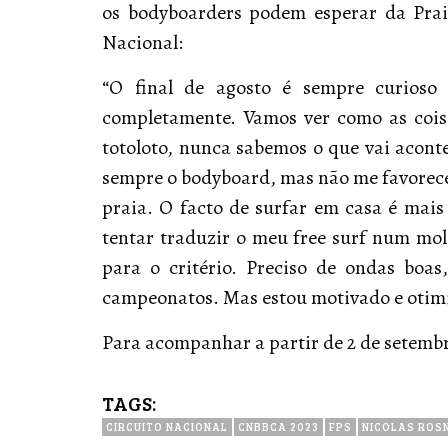
os bodyboarders podem esperar da Prai
Nacional:
“O final de agosto é sempre curios
completamente. Vamos ver como as coi
totoloto, nunca sabemos o que vai acont
sempre o bodyboard, mas não me favorece
praia. O facto de surfar em casa é mais 
tentar traduzir o meu free surf num mo
para o critério. Preciso de ondas boa
campeonatos. Mas estou motivado e otimis
Para acompanhar a partir de 2 de setemb
TAGS:
CIRCUITO NACIONAL
CNBBCA 2023
FPS
NICOLAS ROS