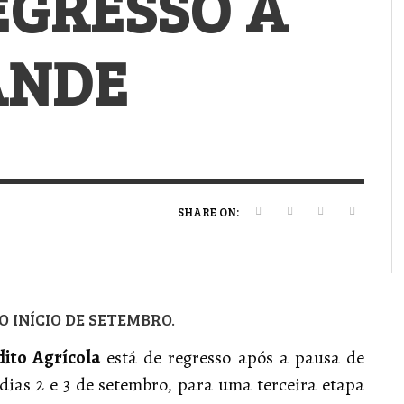
EGRESSO À
VERT MAGAZINE
VERT MAGAZINE
VERT MAGAZINE
,
,
,
16/04/2026
13/02/2025
22/12/2025
V
V
V
V
ANDE
SHARE ON:
O INÍCIO DE SETEMBRO.
ito Agrícola
está de regresso após a pausa de
 dias 2 e 3 de setembro, para uma terceira etapa