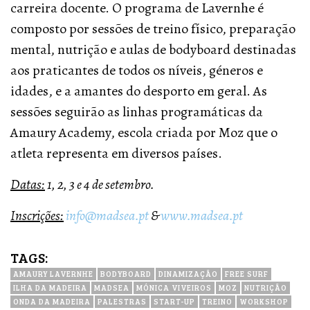
carreira docente. O programa de Lavernhe é
composto por sessões de treino físico, preparação
mental, nutrição e aulas de bodyboard destinadas
aos praticantes de todos os níveis, géneros e
idades, e a amantes do desporto em geral. As
sessões seguirão as linhas programáticas da
Amaury Academy, escola criada por Moz que o
atleta representa em diversos países.
Datas:
1, 2, 3 e 4 de setembro.
Inscrições:
info@madsea.pt
&
www.madsea.pt
TAGS:
AMAURY LAVERNHE
BODYBOARD
DINAMIZAÇÃO
FREE SURF
ILHA DA MADEIRA
MADSEA
MÓNICA VIVEIROS
MOZ
NUTRIÇÃO
ONDA DA MADEIRA
PALESTRAS
START-UP
TREINO
WORKSHOP