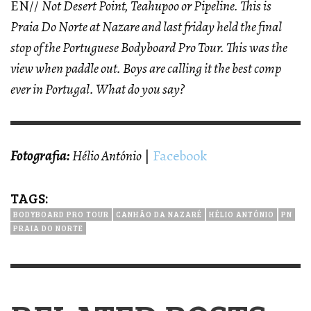
EN//
Not Desert Point, Teahupoo or Pipeline. This is
Praia Do Norte at Nazare and last friday held the final
stop of the Portuguese Bodyboard Pro Tour. This was the
view when paddle out. Boys are calling it the best comp
ever in Portugal. What do you say?
Fotografia:
Hélio António
|
Facebook
TAGS:
BODYBOARD PRO TOUR
CANHÃO DA NAZARÉ
HÉLIO ANTÓNIO
PN
PRAIA DO NORTE