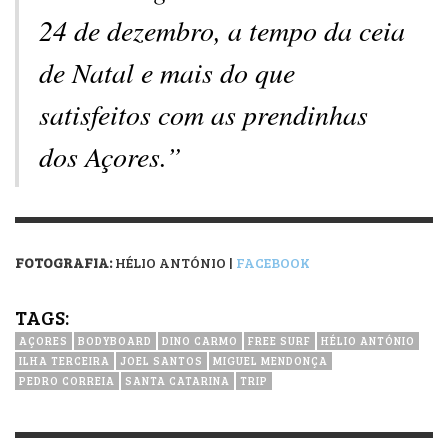
24 de dezembro, a tempo da ceia
de Natal e mais do que
satisfeitos com as prendinhas
dos Açores.”
FOTOGRAFIA:
HÉLIO ANTÓNIO |
FACEBOOK
TAGS:
AÇORES
BODYBOARD
DINO CARMO
FREE SURF
HÉLIO ANTÓNIO
ILHA TERCEIRA
JOEL SANTOS
MIGUEL MENDONÇA
PEDRO CORREIA
SANTA CATARINA
TRIP