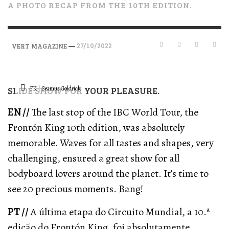
A PHOTO RECAP FROM THE 10TH EDITION.
—
27/10/2022
VERT MAGAZINE
SLIDE SHOW FOR YOUR PLEASURE.
FK | Seamus Goldrick
EN //
The last stop of the IBC World Tour, the
Frontón King 10th edition, was absolutely
memorable. Waves for all tastes and shapes, very
challenging, ensured a great show for all
bodyboard lovers around the planet. It’s time to
see 20 precious moments. Bang!
PT //
A última etapa do Circuito Mundial, a 10.ª
edição do Frontón King, foi absolutamente