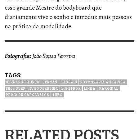
esse grande Mestre do bodyboard que
diariamente vive o sonho e introduz mais pessoas
na prática da modalidade.
Fotografia:
João Sousa Ferreira
TAGS:
BERNARDO ABREU
BERNAS
CASCAIS
FOTOGRAFIA AQUÁTICA
FREE SURF
HUGO FERREIRA
LIGHTBOX
LINHA
MARGINAL
PRAIA DE CARCAVELOS
TUBO
RELATED POSTS