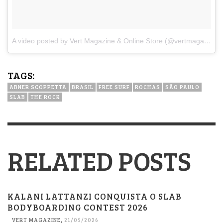
A video posted by Vert Magazine & Online Store (@vertmagazine)
TAGS:
ABNER SCOPPETTA
BRASIL
FREE SURF
ROCHAS
SÃO PAULO
SLAB
THE ROCK
RELATED POSTS
KALANI LATTANZI CONQUISTA O SLAB
BODYBOARDING CONTEST 2026
VERT MAGAZINE
,
21/05/2026