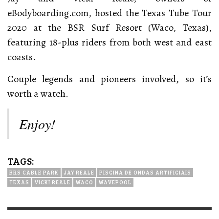
eBodyboarding.com, hosted the Texas Tube Tour
2020 at the BSR Surf Resort (Waco, Texas),
featuring 18-plus riders from both west and east
coasts.
Couple legends and pioneers involved, so it’s
worth a watch.
Enjoy!
TAGS:
BRS CABLE PARK
JAY REALE
PISCINA DE ONDAS ARTIFICIAIS
TEXAS
VICKI REALE
WACO
WAVEPOOL