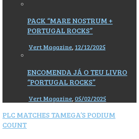
PACK “MARE NOSTRUM +
PORTUGAL ROCKS”
Vert Magazine
,
12/12/2025
ENCOMENDA JÁ O TEU LIVRO
“PORTUGAL ROCKS”
Vert Magazine
,
05/02/2025
PLC MATCHES TAMEGA’S PODIUM
COUNT