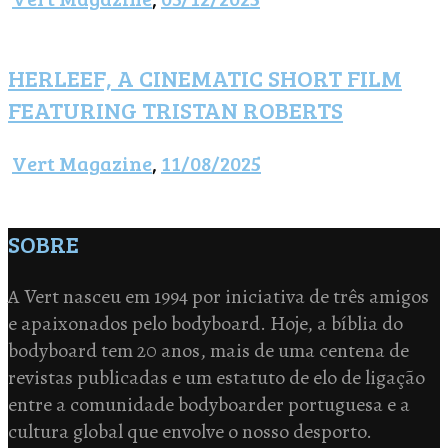
HERLEEF, A CINEMATIC SHORT FILM
FEATURING TRISTAN ROBERTS
Vert Magazine
,
11/08/2025
SOBRE
A Vert nasceu em 1994 por iniciativa de três amigos
e apaixonados pelo bodyboard. Hoje, a bíblia do
bodyboard tem 20 anos, mais de uma centena de
revistas publicadas e um estatuto de elo de ligação
entre a comunidade bodyboarder portuguesa e a
cultura global que envolve o nosso desporto.