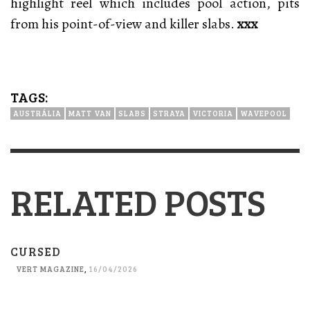
highlight reel which includes pool action, pits
from his point-of-view and killer slabs.
xxx
TAGS:
AUSTRÁLIA
MATT VAN
SLABS
STRAYA
VICTORIA
WAVEPOOL
RELATED POSTS
CURSED
VERT MAGAZINE
,
16/04/2026