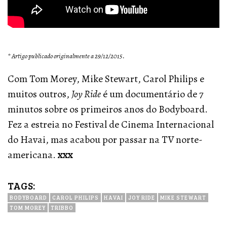
* Artigo publicado originalmente a 29/12/2015.
Com Tom Morey, Mike Stewart, Carol Philips e
muitos outros,
Joy Ride
é um documentário de 7
minutos sobre os primeiros anos do Bodyboard.
Fez a estreia no Festival de Cinema Internacional
do Havai, mas acabou por passar na TV norte-
americana.
xxx
TAGS:
BODYBOARD
CAROL PHILIPS
HAVAI
JOY RIDE
MIKE STEWART
TOM MOREY
TRIBBO