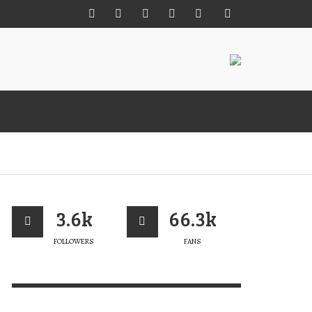
M MÊS PARA A 22ª EDIÇÃO DA MISS
UEBRAMAR CUP
3.6k
66.3k
ERT MAGAZINE
,
26/07/2026
FOLLOWERS
FANS
 +
ENCOMENDA JÁ O TEU
LIVRO “PORTUGAL ROCKS”
VERT MAGAZINE
,
05/02/2025
SLÂNDIA: ALÉM DAS ONDAS
LAB FUN IN FRENCH POLYNESIA
IRD VIEW
RESH SHOT FROM OCTOBER