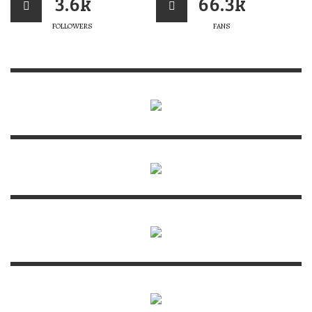
3.6k
66.3k
FOLLOWERS
FANS