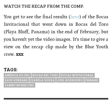
WATCH THE RECAP FROM THE COMP.
You get to see the final results (
here
) of the Bocas
Invitacional that went down in Bocas del Toro
(Playa Bluff, Panama) in the end of February, but
you haven’t yet the video images. It’s time to give a
view on the recap clip made by the Blue Youth
crew.
xxx
TAGS:
AMÉRICA DO SUL
BOCAS DEL TORO
BOCAS INVITACIONAL
DAVE HUBBARD
ISABELA SOUSA
JOEL RODRIGUES
PANAMÁ
SAMMY MORRETINO