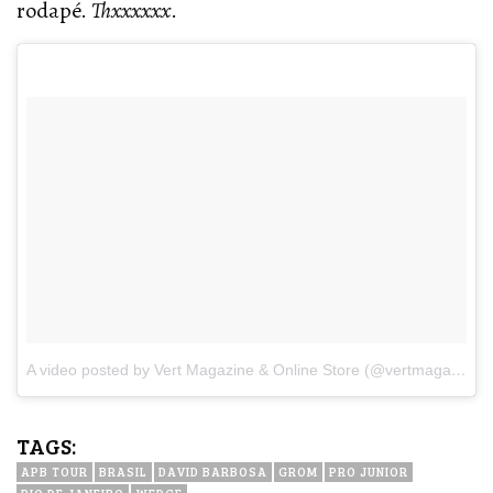
rodapé.
Thxxxxxx
.
A video posted by Vert Magazine & Online Store (@vertmagazine)
TAGS:
APB TOUR
BRASIL
DAVID BARBOSA
GROM
PRO JUNIOR