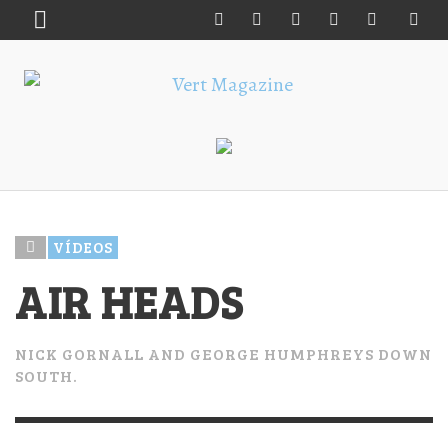
VÍDEOS
AIR HEADS
NICK GORNALL AND GEORGE HUMPHREYS DOWN
SOUTH.