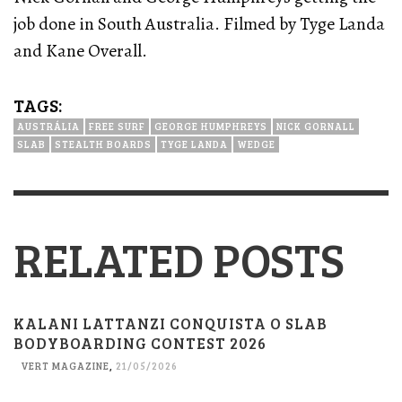
job done in South Australia. Filmed by Tyge Landa
and Kane Overall.
TAGS:
AUSTRÁLIA
FREE SURF
GEORGE HUMPHREYS
NICK GORNALL
SLAB
STEALTH BOARDS
TYGE LANDA
WEDGE
RELATED POSTS
KALANI LATTANZI CONQUISTA O SLAB
BODYBOARDING CONTEST 2026
VERT MAGAZINE
,
21/05/2026