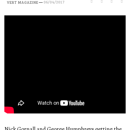
—
06/04/2017
VERT MAGAZINE
Nick Gornall and George Humphreys getting the