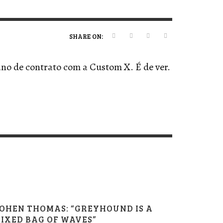
ERT MAGAZINE
ERT MAGAZINE
ERT MAGAZINE
ERT MAGAZINE
,
,
,
,
09/07/2026
16/04/2026
20/01/2025
19/12/2025
SHARE ON:
ano de contrato com a Custom X. É de ver.
OHEN THOMAS: “GREYHOUND IS A
IXED BAG OF WAVES”