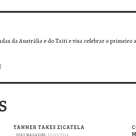
VERT MAGAZINE
VERT MAGAZINE
,
,
13/02/2025
22/12/2025
V
V
V
V
as da Austrália e do Taiti e visa celebrar o primeiro 
S
TANNER TAKES ZICATELA
C
M
VERT MAGAZINE
,
13/03/2026