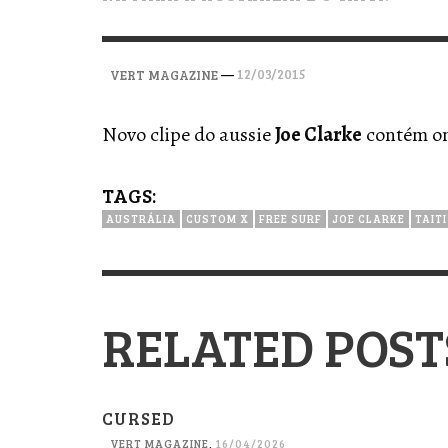
VERT MAGAZINE
VERT MAGAZINE
VERT MAGAZINE
,
,
,
28/04/2026
17/03/2025
12/01/2026
—
12/03/2015
VERT MAGAZINE
Novo clipe do aussie
Joe Clarke
contém ond
TAGS:
AUSTRÁLIA
CUSTOM X
FREE SURF
JOE CLARKE
TAITI
RELATED POST
CURSED
VERT MAGAZINE
,
16/04/2026