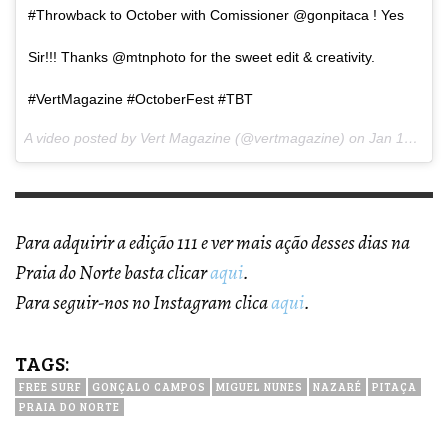
#Throwback to October with Comissioner @gonpitaca ! Yes
Sir!!! Thanks @mtnphoto for the sweet edit & creativity.
#VertMagazine #OctoberFest #TBT
A video posted by Vert Magazine (@vertmagazine) on
Jan 15, 2015 at 2:48pm PST
Para adquirir a edição 111 e ver mais ação desses dias na
Praia do Norte basta clicar
aqui
.
Para seguir-nos no Instagram clica
aqui
.
TAGS:
FREE SURF
GONÇALO CAMPOS
MIGUEL NUNES
NAZARÉ
PITAÇA
PRAIA DO NORTE