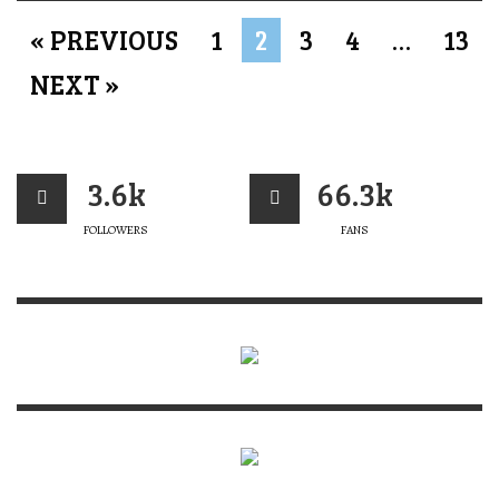
« PREVIOUS
1
2
3
4
…
13
NEXT »
3.6k
66.3k
FOLLOWERS
FANS