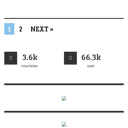
1
2
NEXT »
3.6k
66.3k
FOLLOWERS
FANS