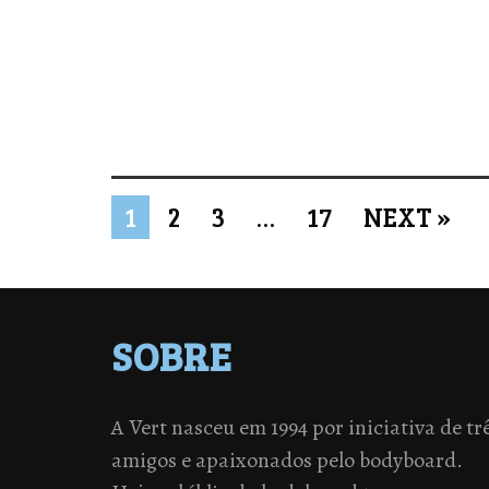
1
2
3
…
17
NEXT »
SOBRE
A Vert nasceu em 1994 por iniciativa de tr
amigos e apaixonados pelo bodyboard.