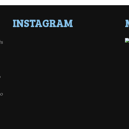
INSTAGRAM
ês
o
 o