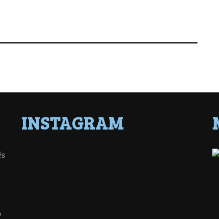
INSTAGRAM
ês
o