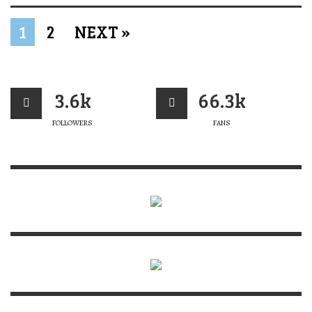
1
2
NEXT »
3.6k
66.3k
FOLLOWERS
FANS