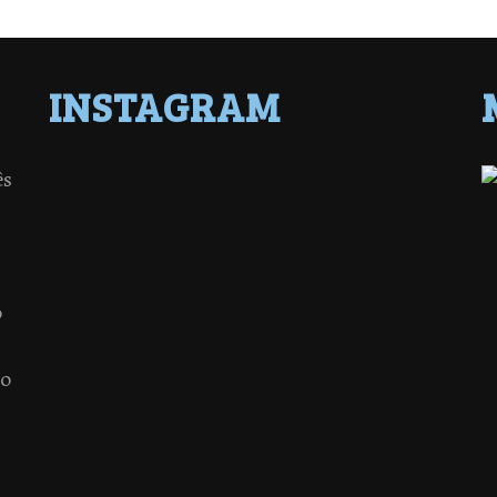
INSTAGRAM
ês
o
 o