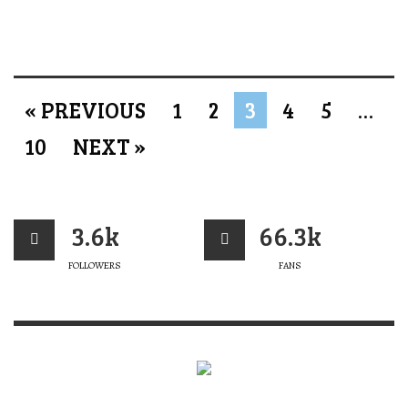
« PREVIOUS
1
2
3
4
5
…
10
NEXT »
3.6k
66.3k
FOLLOWERS
FANS