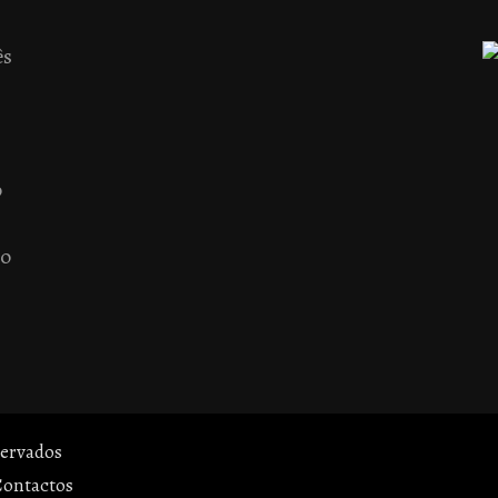
ês
o
 o
servados
Contactos