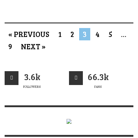
« PREVIOUS
1
2
3
4
5
…
9
NEXT »
3.6k
66.3k
FOLLOWERS
FANS