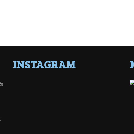
INSTAGRAM
ês
o