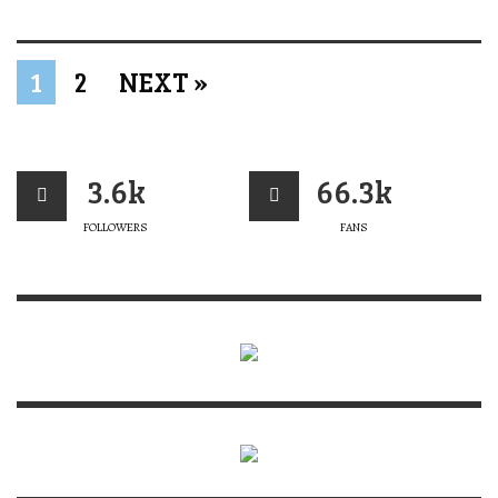
1
2
NEXT »
3.6k
66.3k
FOLLOWERS
FANS