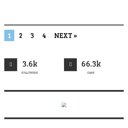
1
2
3
4
NEXT »
3.6k
66.3k
FOLLOWERS
FANS