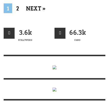
1
2
NEXT »
3.6k
66.3k
FOLLOWERS
FANS